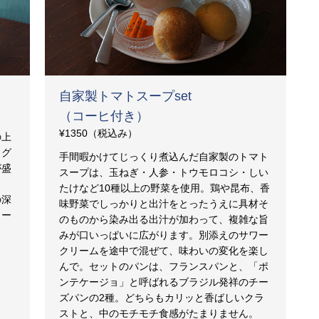
）
自家製トマトスープset
（コーヒ付き）
¥1350（税込み）
の上
。グ
手間暇かけてじっくり煮込んだ自家製のトマト
が盛
スープは、玉ねぎ・人参・トウモロコシ・しい
ま
たけなど10種以上の野菜を使用。鶏や昆布、香
の深
味野菜でしっかりと出汁をとったうえに具材そ
ィー
のものから染み出る出汁が加わって、複雑な旨
みが口いっぱいに広がります。別添えのサワー
クリームを途中で混ぜて、味わいの変化を楽し
んで。セットのパンは、フランスパンと、「ポ
ンテケージョ」と呼ばれるブラジル発祥のチー
ズパンの2種。どちらもカリッと香ばしいクラ
ストと、中のモチモチ食感がたまりません。