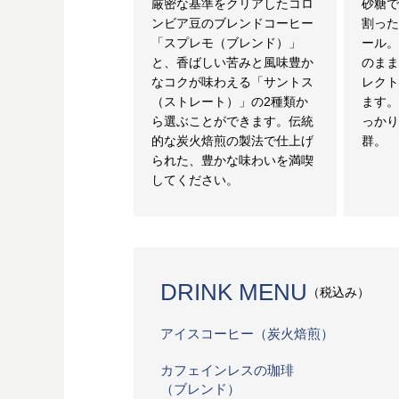
厳密な基準をクリアしたコロ
砂糖
ンビア豆のブレンドコーヒー
割っ
「スプレモ（ブレンド）」
ール
と、香ばしい苦みと風味豊か
のま
なコクが味わえる「サントス
レク
（ストレート）」の2種類か
ます
ら選ぶことができます。伝統
っか
的な炭火焙煎の製法で仕上げ
群。
られた、豊かな味わいを満喫
してください。
DRINK MENU
（税込み）
アイスコーヒー（炭火焙煎）
カフェインレスの珈琲
（ブレンド）