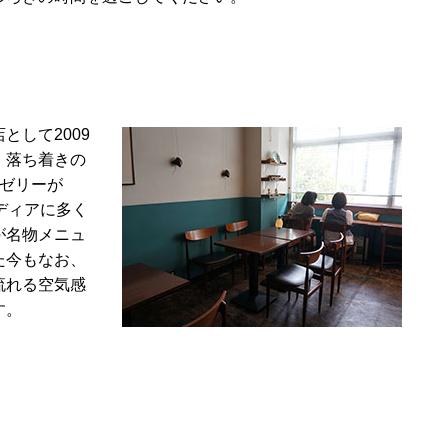
として2009
、落ち着きの
琲ゼリーが
ディアに多く
が名物メニュ
た今もなお、
流れる空気感
す。