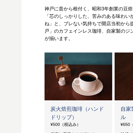
神戸に昔から根付く、昭和3年創業の豆
「芯のしっかりした、苦みのある味わい
ね」と、ブレない気持ちで開店当初から
戸」のカフェインレス珈琲、自家製のジ
が揃います。
炭火焙煎珈琲（ハンド
自家
ドリップ）
ル
¥500（税込み）
¥65